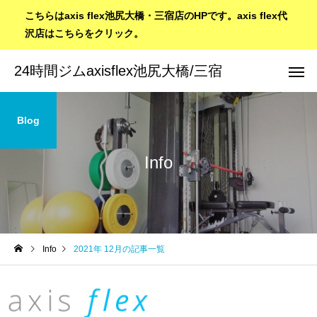
こちらはaxis flex池尻大橋・三宿店のHPです。axis flex代
沢店はこちらをクリック。
24時間ジムaxisflex池尻大橋/三宿
Blog
Info
Info
2021年 12月の記事一覧