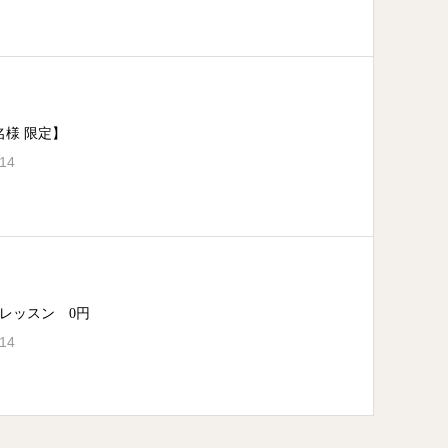
名様 限定】
.14
レッスン 0円
.14