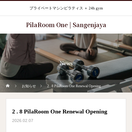
プライベートマシンピラティス ＋ 24h gym
PilaRoom One | Sangenjaya
News
お知らせ
2 . 8 PilaRoom One Renewal Opening
2 . 8 PilaRoom One Renewal Opening
2026.02.07